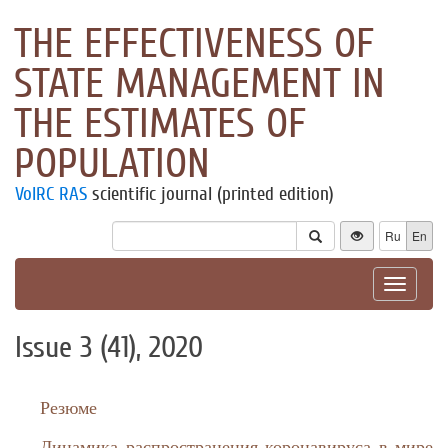
THE EFFECTIVENESS OF
STATE MANAGEMENT IN
THE ESTIMATES OF
POPULATION
VolRC RAS
scientific journal (printed edition)
Ru
En
Toggle
navigat
Issue 3 (41), 2020
Резюме
Динамика распространения коронавируса в мире