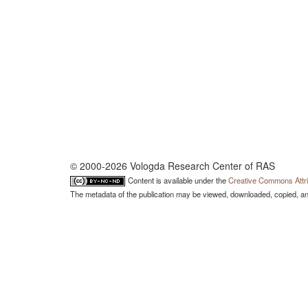
© 2000-2026 Vologda Research Center of RAS
Content is available under the
Creative Commons Attri
The metadata of the publication may be viewed, downloaded, copied, and