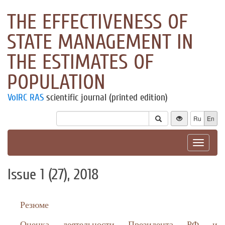
THE EFFECTIVENESS OF
STATE MANAGEMENT IN
THE ESTIMATES OF
POPULATION
VolRC RAS
scientific journal (printed edition)
Ru
En
Toggle
navigat
Issue 1 (27), 2018
Резюме
Оценка деятельности Президента РФ и