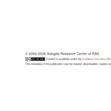
© 2000-2026 Vologda Research Center of RAS
Content is available under the
Creative Commons Attri
The metadata of the publication may be viewed, downloaded, copied, and