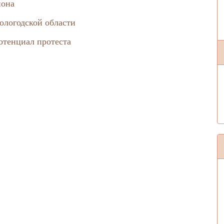
иона
ологодской области
отенциал протеста