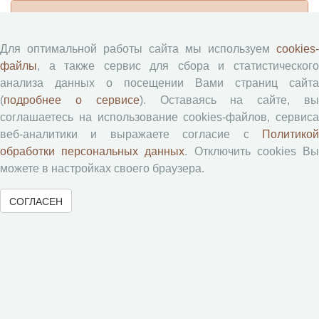
Журналы ВолНЦ РАН
Для оптимальной работы сайта мы используем
cookies-
Экономические и социальные перемены
файлы
, а также сервис для сбора и статистического
Проблемы развития территории
анализа данных о посещении Вами страниц сайта
Вопросы территориального развития
(
подробнее о сервисе
). Оставаясь на сайте, в
Социальное пространство
соглашаетесь на использование cookies-файлов, сервиса
веб-аналитики и выражаете согласие с
Политикой
Юный экономист
обработки персональных данных
. Отключить cookies В
АгроЗооТехника
можете в настройках своего браузера.
СОГЛАСЕН
© 2000-2026 Вологодский научный центр Российской
академии наук
Контент доступен под лицензией
Creative Commons Attribution-