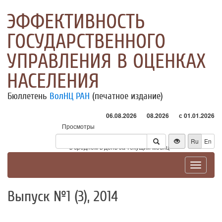
ЭФФЕКТИВНОСТЬ
ГОСУДАРСТВЕННОГО
УПРАВЛЕНИЯ В ОЦЕНКАХ
НАСЕЛЕНИЯ
Бюллетень
ВолНЦ РАН
(печатное издание)
06.08.2026
08.2026
с 01.01.2026
Просмотры
Посетители
Ru
En
* - в среднем в день за текущий месяц
Toggle
navigat
Выпуск №1 (3), 2014