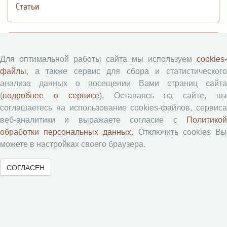
Статьи
Журналы ВолНЦ РАН
Для оптимальной работы сайта мы используем
cookies-
файлы
, а также сервис для сбора и статистического
Экономические и социальные перемены
анализа данных о посещении Вами страниц сайта
Проблемы развития территории
(
подробнее о сервисе
). Оставаясь на сайте, в
Вопросы территориального развития
соглашаетесь на использование cookies-файлов, сервиса
Социальное пространство
веб-аналитики и выражаете согласие с
Политикой
Юный экономист
обработки персональных данных
. Отключить cookies В
АгроЗооТехника
можете в настройках своего браузера.
СОГЛАСЕН