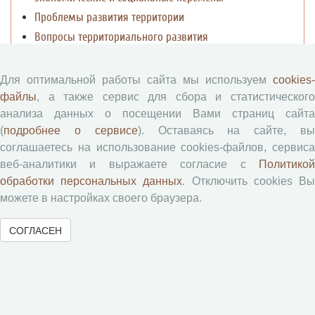
Проблемы развития территории
Вопросы территориального развития
Социальное пространство
Юный экономист
Для оптимальной работы сайта мы используем
cookies-
АгроЗооТехника
файлы
, а также сервис для сбора и статистического
анализа данных о посещении Вами страниц сайта
(
подробнее о сервисе
). Оставаясь на сайте, в
соглашаетесь на использование cookies-файлов, сервиса
веб-аналитики и выражаете согласие с
Политикой
обработки персональных данных
. Отключить cookies В
можете в настройках своего браузера.
© 2000-2026 Вологодский научный центр Российской
СОГЛАСЕН
академии наук
Контент доступен под лицензией
Creative Commons Attribution-
NonCommercial-NoDerivatives 4.0 International License
Метаданные издания можно просматривать, скачивать, копировать и
распространять без дополнительного разрешения