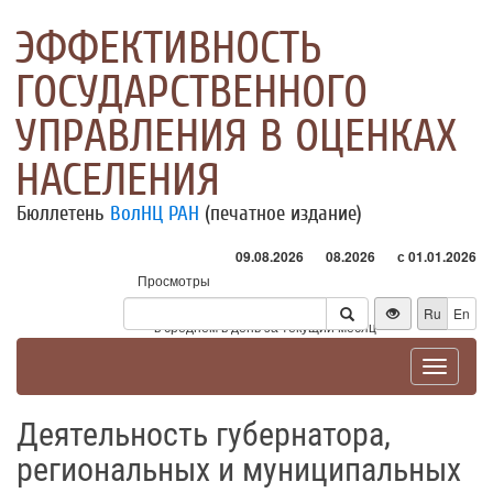
ЭФФЕКТИВНОСТЬ
ГОСУДАРСТВЕННОГО
УПРАВЛЕНИЯ В ОЦЕНКАХ
НАСЕЛЕНИЯ
Бюллетень
ВолНЦ РАН
(печатное издание)
09.08.2026
08.2026
с 01.01.2026
Просмотры
Посетители
Ru
En
* - в среднем в день за текущий месяц
Toggle
navigat
Деятельность губернатора,
региональных и муниципальных