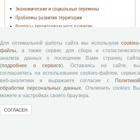
Экономические и социальные перемены
Проблемы развития территории
Вопросы территориального развития
Социальное пространство
Для оптимальной работы сайта мы используем
cookies-
Юный экономист
файлы
, а также сервис для сбора и статистического
АгроЗооТехника
анализа данных о посещении Вами страниц сайта
(
подробнее о сервисе
). Оставаясь на сайте, в
соглашаетесь на использование cookies-файлов, сервиса
веб-аналитики и выражаете согласие с
Политикой
обработки персональных данных
. Отключить cookies В
можете в настройках своего браузера.
© 2000-2026 Вологодский научный центр Российской
СОГЛАСЕН
академии наук
Контент доступен под лицензией
Creative Commons Attribution-
NonCommercial-NoDerivatives 4.0 International License
Метаданные издания можно просматривать, скачивать, копировать и
распространять без дополнительного разрешения