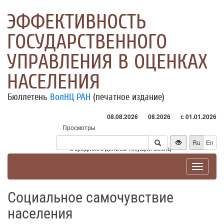
ЭФФЕКТИВНОСТЬ
ГОСУДАРСТВЕННОГО
УПРАВЛЕНИЯ В ОЦЕНКАХ
НАСЕЛЕНИЯ
Бюллетень
ВолНЦ РАН
(печатное издание)
08.08.2026
08.2026
с 01.01.2026
Просмотры
Посетители
Ru
En
* - в среднем в день за текущий месяц
Toggle
navigat
Социальное самочувствие
населения