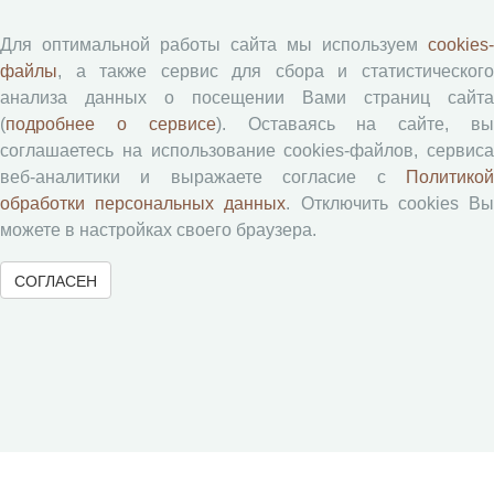
Юный экономист
АгроЗооТехника
Для оптимальной работы сайта мы используем
cookies-
файлы
, а также сервис для сбора и статистического
анализа данных о посещении Вами страниц сайта
(
подробнее о сервисе
). Оставаясь на сайте, в
соглашаетесь на использование cookies-файлов, сервиса
веб-аналитики и выражаете согласие с
Политикой
обработки персональных данных
. Отключить cookies В
можете в настройках своего браузера.
© 2000-2026 Вологодский научный центр Российской
академии наук
СОГЛАСЕН
Контент доступен под лицензией
Creative Commons Attribution-
NonCommercial-NoDerivatives 4.0 International License
Метаданные издания можно просматривать, скачивать, копировать и
распространять без дополнительного разрешения