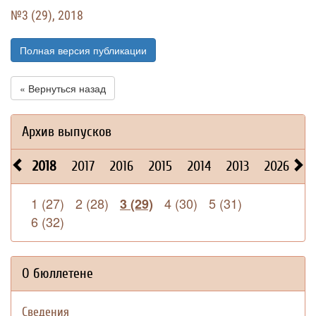
№3 (29), 2018
Полная версия публикации
« Вернуться назад
Архив выпусков
2018
2017
2016
2015
2014
2013
2026
2
1 (27)
2 (28)
4 (30)
5 (31)
3 (29)
6 (32)
О бюллетене
Сведения