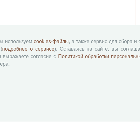
мы используем
cookies-файлы
, а также сервис для сбора и
(
подробнее о сервисе
). Оставаясь на сайте, вы соглаша
и выражаете согласие с
Политикой обработки персональн
ера.
й академии наук
Attribution-NonCommercial-NoDerivatives 4.0 International License
 и распространять без дополнительного разрешения