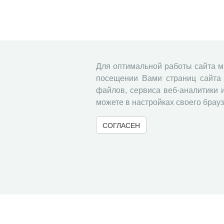
Для оптимальной работы сайта 
посещении Вами страниц сайта 
файлов, сервиса веб-аналитики 
можете в настройках своего брауз
СОГЛАСЕН
© 2000-2026 Вологодский научный центр Российско
Контент доступен под лицензией
Creative Commons 
Метаданные издания можно просматривать, скачивать, копировать