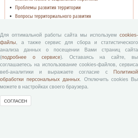
Проблемы развития территории
Вопросы территориального развития
Социальное пространство
Юный экономист
Для оптимальной работы сайта мы используем
cookies-
АгроЗооТехника
файлы
, а также сервис для сбора и статистического
анализа данных о посещении Вами страниц сайта
(
подробнее о сервисе
). Оставаясь на сайте, в
соглашаетесь на использование cookies-файлов, сервиса
веб-аналитики и выражаете согласие с
Политикой
обработки персональных данных
. Отключить cookies В
можете в настройках своего браузера.
© 2000-2026 Вологодский научный центр Российской
СОГЛАСЕН
академии наук
Контент доступен под лицензией
Creative Commons Attribution-
NonCommercial-NoDerivatives 4.0 International License
Метаданные издания можно просматривать, скачивать, копировать и
распространять без дополнительного разрешения