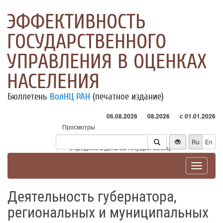
ЭФФЕКТИВНОСТЬ
ГОСУДАРСТВЕННОГО
УПРАВЛЕНИЯ В ОЦЕНКАХ
НАСЕЛЕНИЯ
Бюллетень
ВолНЦ РАН
(печатное издание)
06.08.2026
08.2026
с 01.01.2026
Просмотры
Посетители
Ru
En
* - в среднем в день за текущий месяц
Toggle
navigat
Деятельность губернатора,
региональных и муниципальных