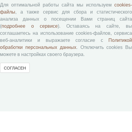
АгроЗооТехника
Для оптимальной работы сайта мы используем
cookies-
файлы
, а также сервис для сбора и статистического
анализа данных о посещении Вами страниц сайта
(
подробнее о сервисе
). Оставаясь на сайте, в
соглашаетесь на использование cookies-файлов, сервиса
веб-аналитики и выражаете согласие с
Политикой
обработки персональных данных
. Отключить cookies В
можете в настройках своего браузера.
© 2000-2026 Вологодский научный центр Российской
академии наук
Контент доступен под лицензией
Creative Commons Attribution-
СОГЛАСЕН
NonCommercial-NoDerivatives 4.0 International License
Метаданные издания можно просматривать, скачивать, копировать и
распространять без дополнительного разрешения