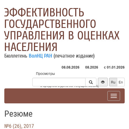
ЭФФЕКТИВНОСТЬ
ГОСУДАРСТВЕННОГО
УПРАВЛЕНИЯ В ОЦЕНКАХ
НАСЕЛЕНИЯ
Бюллетень
ВолНЦ РАН
(печатное издание)
08.08.2026
08.2026
с 01.01.2026
Просмотры
Посетители
Ru
En
* - в среднем в день за текущий месяц
Toggle
navigat
Резюме
№6 (26), 2017