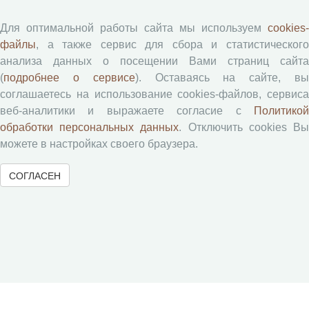
Юный экономист
АгроЗооТехника
Для оптимальной работы сайта мы используем
cookies-
файлы
, а также сервис для сбора и статистического
анализа данных о посещении Вами страниц сайта
(
подробнее о сервисе
). Оставаясь на сайте, в
соглашаетесь на использование cookies-файлов, сервиса
веб-аналитики и выражаете согласие с
Политикой
обработки персональных данных
. Отключить cookies В
можете в настройках своего браузера.
© 2000-2026 Вологодский научный центр Российской
академии наук
СОГЛАСЕН
Контент доступен под лицензией
Creative Commons Attribution-
NonCommercial-NoDerivatives 4.0 International License
Метаданные издания можно просматривать, скачивать, копировать и
распространять без дополнительного разрешения