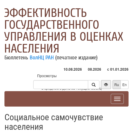
ЭФФЕКТИВНОСТЬ
ГОСУДАРСТВЕННОГО
УПРАВЛЕНИЯ В ОЦЕНКАХ
НАСЕЛЕНИЯ
Бюллетень
ВолНЦ РАН
(печатное издание)
10.08.2026
08.2026
с 01.01.2026
Просмотры
Посетители
Ru
En
* - в среднем в день за текущий месяц
Toggle
navigat
Социальное самочувствие
населения